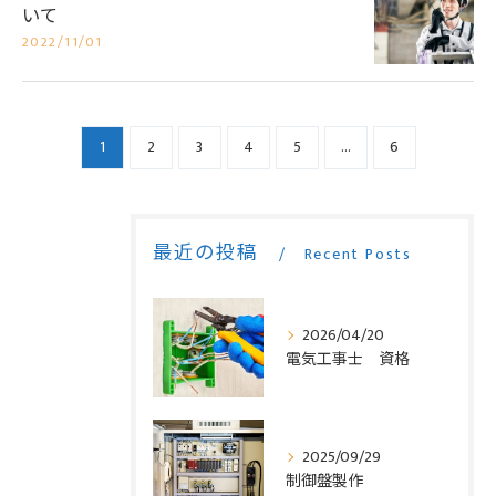
いて
2022/11/01
1
2
3
4
5
...
6
最近の投稿
Recent Posts
お問い合わせはこちら
お問い合わせはこちら
2026/04/20
電気工事士 資格
2025/09/29
制御盤製作