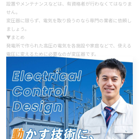
設置やメンテナンスなどは、有資格者が行わなくてはなりま
せん。
変圧器に限らず、電気を取り扱うのなら専門の業者に依頼し
ましょう。
▼まとめ
発電所で作られた高圧の電気を各施設や家庭などで、使える
電圧に変えるために必要なのが変圧器です。
変圧器を始め電気設備の取り扱いにはリスクが伴いますの
で、専門の業者に依頼しましょう。
工場向けの配電設備や制御設備の設計・製造などは、浜松市
に拠点を置く「エムアイ電機 株式会社」が承っております。
設計や製造だけでなく配電設備や制御設備の調整・メンテナ
ンスなどが必要でしたら、ぜひ弊社までお問い合わせくださ
い。
----------------------------------------------------------------------