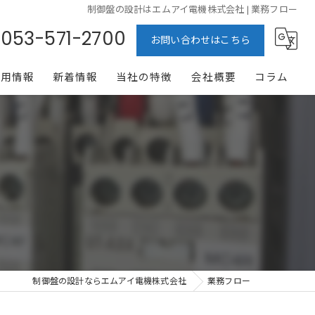
制御盤の設計はエムアイ電機株式会社 | 業務フロー
053-571-2700
お問い合わせはこちら
採用情報
新着情報
当社の特徴
会社概要
コラム
配線
製造
開発
点検
CAD
制御盤の設計ならエムアイ電機株式会社
業務フロー