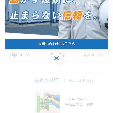
----------------------------------------------------------------------
エムアイ電機株式会社
住所 :
静岡県浜松市中央区北島町７９６−１
電話番号 :
053-571-2700
----------------------------------------------------------------------
お問い合わせはこちら
< 前のページ
一覧に戻る
次のページ >
お問い合わせはこちら
最近の投稿
Recent Posts
2026/04/20
電気工事士 資格