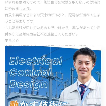
いずれも危険ですので、無資格で配電線を取り扱うのは絶対
にやめましょう。
台風や突風などにより飛来物があると、配電線が切れてしま
うことがあります。
もし配電線が切れているのを見つけたら、興味があっても近
付かずに至急電力会社へと連絡してください。
▼まとめ
本記事では配電方式および電圧による配電線の種類につい
て、ご紹介させていただきました。
配電線の種類にもさまざまなものがあり、取り扱いには専門
知識が求められます。
家庭用の低圧線だとしても配電線は危険ですので、無資格で
取り扱うことはできません。
もし電気配線工事や電気設備工事の必要があるのなら、有資
格者が在籍する専門の業者に依頼してくださいね。