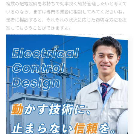
複数の配電設備をお持ちで効率良く維持管理したいと考えて
いるのなら、まずは専門の業者に相談してみてくださいね。
業者に相談すると、それぞれの状況に応じた適切な方法を提
案してもらうことができますよ。
工場向けの配電設備で維持管理にお悩みでしたら、浜松市に
ある「エムアイ電機 株式会社」がご相談を承ります。
点検・メンテナンス・ソフトやハードの設計も承っておりま
すので、配電設備のことなら弊社までお問い合わせくださ
い。
----------------------------------------------------------------------
エムアイ電機株式会社
住所 :
静岡県浜松市中央区北島町７９６−１
電話番号 :
053-571-2700
----------------------------------------------------------------------