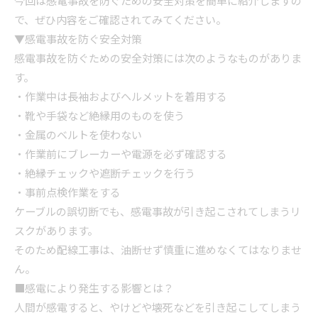
今回は感電事故を防ぐための安全対策を簡単に紹介しますの
で、ぜひ内容をご確認されてみてください。
▼感電事故を防ぐ安全対策
感電事故を防ぐための安全対策には次のようなものがありま
す。
・作業中は長袖およびヘルメットを着用する
・靴や手袋など絶縁用のものを使う
・金属のベルトを使わない
・作業前にブレーカーや電源を必ず確認する
・絶縁チェックや遮断チェックを行う
・事前点検作業をする
ケーブルの誤切断でも、感電事故が引き起こされてしまうリ
スクがあります。
そのため配線工事は、油断せず慎重に進めなくてはなりませ
ん。
■感電により発生する影響とは？
人間が感電すると、やけどや壊死などを引き起こしてしまう