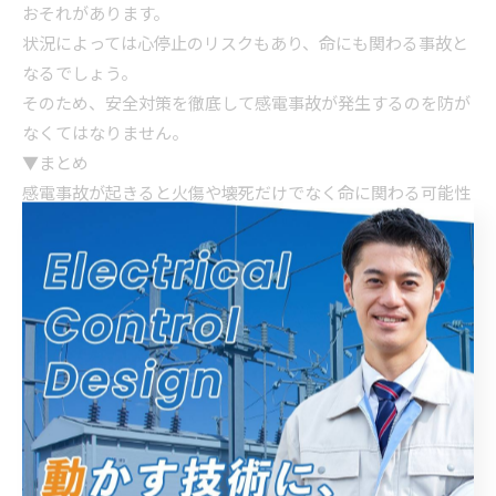
おそれがあります。
状況によっては心停止のリスクもあり、命にも関わる事故と
なるでしょう。
そのため、安全対策を徹底して感電事故が発生するのを防が
なくてはなりません。
▼まとめ
感電事故が起きると火傷や壊死だけでなく命に関わる可能性
があるため、徹底した安全対策が必要です。
安全対策は服装や持ち物などから事前点検や絶縁チェックま
で、確認すべきポイントは多岐に渡ります。
ケーブルを誤切断してしまったり電線に接触してしまうな
ど、感電の原因もさまざまです。
電気配線工事を行う場合は安全対策をしっかり行い、感電に
気を付けて作業を進めていきましょう。
----------------------------------------------------------------------