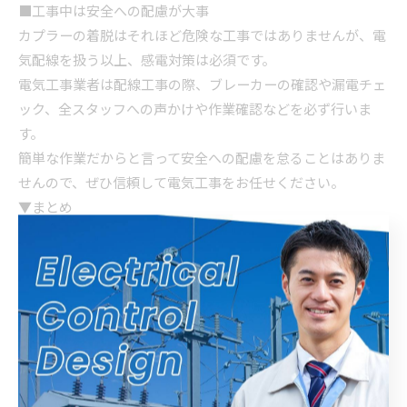
■工事中は安全への配慮が大事
カプラーの着脱はそれほど危険な工事ではありませんが、電
気配線を扱う以上、感電対策は必須です。
電気工事業者は配線工事の際、ブレーカーの確認や漏電チェ
ック、全スタッフへの声かけや作業確認などを必ず行いま
す。
簡単な作業だからと言って安全への配慮を怠ることはありま
せんので、ぜひ信頼して電気工事をお任せください。
▼まとめ
電気配線に使われるカプラーには、配線の太さや規格に応じ
ていろいろな種類があります。
中には防水用や高速配線など、機能を向上させるものもある
んですよ。
電気工事の現場では配線ごとに最適なカプラーの種類を選ん
だ上で、安全に配慮しながら作業を行います。
エムアイ電機 株式会社でも、配電設備や制御設備の設計や製
造、配置までを承っていますので、ご入用の際はぜひご相談