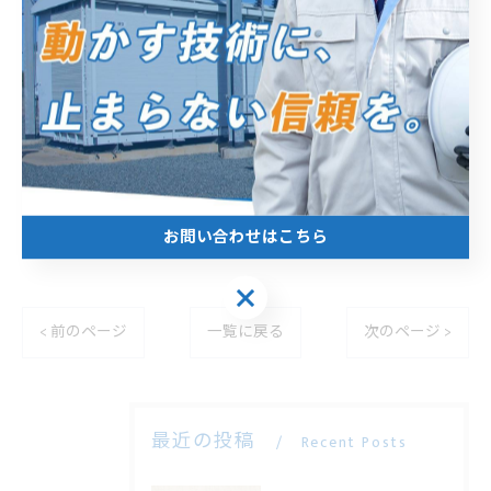
ください。
----------------------------------------------------------------------
エムアイ電機株式会社
住所 :
静岡県浜松市中央区北島町７９６−１
電話番号 :
053-571-2700
お問い合わせはこちら
----------------------------------------------------------------------
お問い合わせはこちら
< 前のページ
一覧に戻る
次のページ >
最近の投稿
Recent Posts