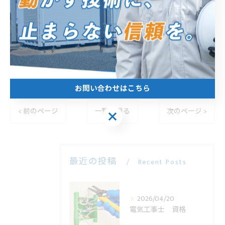
----------------------------------------------------------------------
エムアイ電機株式会社
住所 :
静岡県浜松市中央区北島町７９６−１
電話番号 :
053-571-2700
----------------------------------------------------------------------
お問い合わせはこちら
< 前のページ
一覧に戻る
次のページ >
お問い合わせはこちら
最近の投稿
Recent Posts
2026/04/20
電気工事士 資格