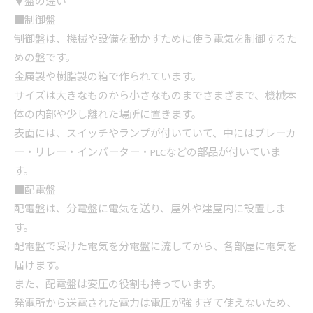
▼盤の違い
■制御盤
制御盤は、機械や設備を動かすために使う電気を制御するた
めの盤です。
金属製や樹脂製の箱で作られています。
サイズは大きなものから小さなものまでさまざまで、機械本
体の内部や少し離れた場所に置きます。
表面には、スイッチやランプが付いていて、中にはブレーカ
ー・リレー・インバーター・PLCなどの部品が付いていま
す。
■配電盤
配電盤は、分電盤に電気を送り、屋外や建屋内に設置しま
す。
配電盤で受けた電気を分電盤に流してから、各部屋に電気を
届けます。
また、配電盤は変圧の役割も持っています。
発電所から送電された電力は電圧が強すぎて使えないため、