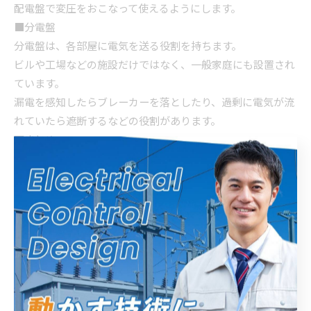
配電盤で変圧をおこなって使えるようにします。
■分電盤
分電盤は、各部屋に電気を送る役割を持ちます。
ビルや工場などの施設だけではなく、一般家庭にも設置され
ています。
漏電を感知したらブレーカーを落としたり、過剰に電気が流
れていたら遮断するなどの役割があります。
▼まとめ
盤には、制御盤・配電盤・分電盤などの種類があり、それぞ
れ役割があります。
電気を使う際に欠かせないものなので、ぜひこの機会に覚え
てみてくださいね。
また、「エムアイ電機 株式会社」では、制御盤の設計や製作
を承っています。
お困りのことがあれば、いつでもご相談ください。