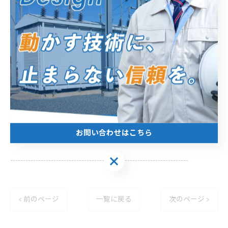
の装置です。
主に建物の壁などに設置され、箱型の本体の中にはさまざま
な機器が入っています。
弊社では制御盤の組み立てや設置などのご依頼も承っており
ますので、気軽にお問い合わせください。
----------------------------------------------------------------------
エムアイ電機株式会社
住所 :
静岡県浜松市中央区北島町７９６−１
お問い合わせはこちら
電話番号 :
053-571-2700
お問い合わせはこちら
----------------------------------------------------------------------
< 前のページ
一覧に戻る
次のページ >