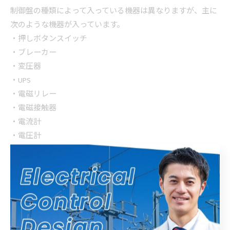
制御盤の種類によって入っている機器は異なりますが、主に
次のような機器が入っています。
・押しボタンスイッチ
・ブレーカー
・変圧器
・UPS
・電磁リレー
・電磁接触器
・電流計
・電圧計
・サーボアンプ
・温度調節器
・インバーター
・電子タイマー
▼まとめ
制御盤は、電気で動く機械や設備などを操作・制御するため